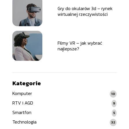
Gry do okularów 3d – rynek
wirtualnej rzeczywistości
Filmy VR – jak wybrać
najlepsze?
Kategorie
Komputer
10
RTV i AGD
9
Smartfon
5
Technologia
32