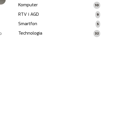
Komputer
10
RTV i AGD
9
Smartfon
5
Technologia
o
32