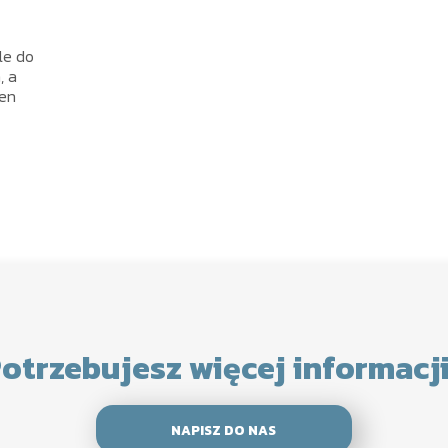
le do
, a
ten
otrzebujesz więcej informacj
NAPISZ DO NAS