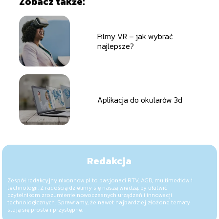
Zobacz także:
Filmy VR – jak wybrać
najlepsze?
Aplikacja do okularów 3d
Redakcja
Zespół redakcyjny nixonnow.pl to pasjonaci RTV, AGD, multimediów i
technologii. Z radością dzielimy się naszą wiedzą, by ułatwić
czytelnikom zrozumienie nowoczesnych urządzeń i innowacji
technologicznych. Sprawiamy, że nawet najbardziej złożone tematy
stają się proste i przystępne.