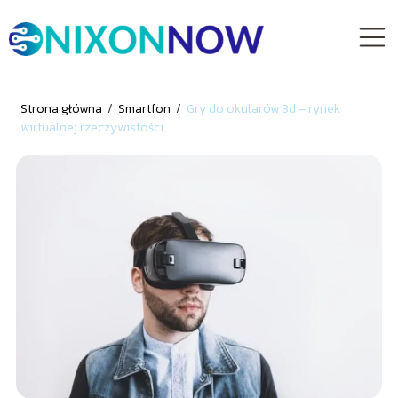
Strona główna
/
Smartfon
/
Gry do okularów 3d – rynek
wirtualnej rzeczywistości