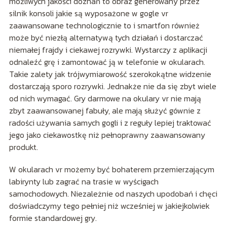
możliwych jakości doznań to obraz generowany przez
silnik konsoli jakie są wyposażone w gogle vr
zaawansowane technologicznie to i smartfon również
może być niezłą alternatywą tych działań i dostarczać
niemałej frajdy i ciekawej rozrywki. Wystarczy z aplikacji
odnaleźć grę i zamontować ją w telefonie w okularach.
Takie zalety jak trójwymiarowość szerokokątne widzenie
dostarczają sporo rozrywki. Jednakże nie da się zbyt wiele
od nich wymagać. Gry darmowe na okulary vr nie mają
zbyt zaawansowanej fabuły, ale mają służyć gównie z
radości używania samych gogli i z reguły lepiej traktować
jego jako ciekawostkę niż pełnoprawny zaawansowany
produkt.
W okularach vr możemy być bohaterem przemierzającym
labirynty lub zagrać na trasie w wyścigach
samochodowych. Niezależnie od naszych upodobań i chęci
doświadczymy tego pełniej niż wcześniej w jakiejkolwiek
formie standardowej gry.