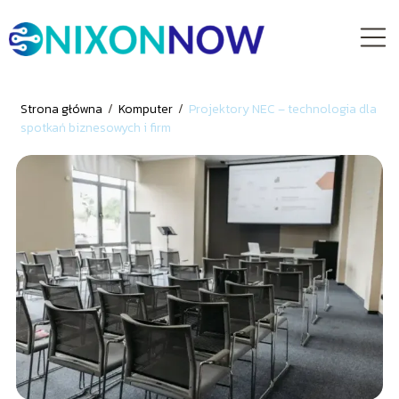
Strona główna
/
Komputer
/
Projektory NEC – technologia dla
spotkań biznesowych i firm