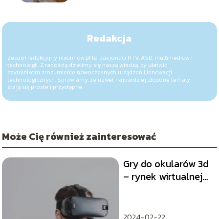
Redakcja
Zespół redakcyjny nixonnow.pl to pasjonaci RTV, AGD, multimediów i
technologii. Z radością dzielimy się naszą wiedzą, by ułatwić
czytelnikom zrozumienie nowoczesnych urządzeń i innowacji
technologicznych. Sprawiamy, że nawet najbardziej złożone tematy
stają się proste i przystępne.
Może Cię również zainteresować
Gry do okularów 3d
– rynek wirtualnej
rzeczywistości
2024-02-22