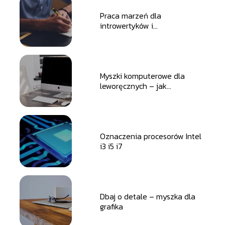
Praca marzeń dla
introwertyków i
ekstrawertyków
Myszki komputerowe dla
leworęcznych – jak
dopasować odpowiednią?
Oznaczenia procesorów Intel
i3 i5 i7
Dbaj o detale – myszka dla
grafika