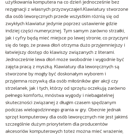
użytkowania komputera na co dzień jednocześnie bez
rezygnacji z własnych przyzwyczajeń.Klawiatury stworzone
dla osób leworęcznych przede wszystkim różnią się od
zwykłych klawiatur jedynie poprzez ustawienie gdzie
indziej części numerycznej. Tym samym zarówno strzałki,
jak i cyfry będą mieć miejsce po lewej stronie, co przyczyni
się do tego, że prawa dłoń otrzyma dużo przyjemniejszy i
łatwiejszy dostęp do klawiszy związanych z literami.
Jednocześnie lewa dłoń może swobodnie i wygodnie być
zajęta pracą z myszką. Klawiatury dla leworęcznych są
stworzone by mogły być doskonałym wyborem i
przyjemna rozrywką dla osób miłośników gier akcji czy
strzelanek, jak i tych, którzy od sprzętu oczekują zarówno
pełnego komfortu, mnóstwa wygody i niebagatelnej
skuteczności związanej z długim czasem spędzanym
podczas wielogodzinnego grania w gry. Obecnie jednak
sprzęt komputerowy dla osób leworęcznych nie jest jakimś
szczególnie dużym priorytetem dla producentów
akcesoriów komputerowych toteż można mieć wrażenie,