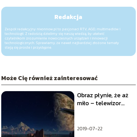
Redakcja
Zespół redakcyjny nixonnow.pl to pasjonaci RTV, AGD, multimediów i
technologii. Z radością dzielimy się naszą wiedzą, by ułatwić
czytelnikom zrozumienie nowoczesnych urządzeń i innowacji
technologicznych. Sprawiamy, że nawet najbardziej złożone tematy
stają się proste i przystępne.
Może Cię również zainteresować
Obraz płynie, że aż
miło – telewizor
100hz
2019-07-22