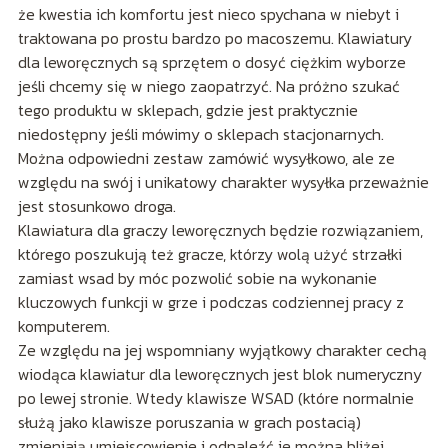
że kwestia ich komfortu jest nieco spychana w niebyt i
traktowana po prostu bardzo po macoszemu. Klawiatury
dla leworęcznych są sprzętem o dosyć ciężkim wyborze
jeśli chcemy się w niego zaopatrzyć. Na próżno szukać
tego produktu w sklepach, gdzie jest praktycznie
niedostępny jeśli mówimy o sklepach stacjonarnych.
Można odpowiedni zestaw zamówić wysyłkowo, ale ze
względu na swój i unikatowy charakter wysyłka przeważnie
jest stosunkowo droga.
Klawiatura dla graczy leworęcznych będzie rozwiązaniem,
którego poszukują też gracze, którzy wolą użyć strzałki
zamiast wsad by móc pozwolić sobie na wykonanie
kluczowych funkcji w grze i podczas codziennej pracy z
komputerem.
Ze względu na jej wspomniany wyjątkowy charakter cechą
wiodąca klawiatur dla leworęcznych jest blok numeryczny
po lewej stronie. Wtedy klawisze WSAD (które normalnie
służą jako klawisze poruszania w grach postacią)
zmieniają umiejscowienie i odnaleźć je można bliżej