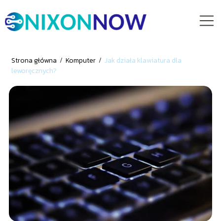
Strona główna
/
Komputer
/
Jak działa klawiatura dla
leworęcznych?