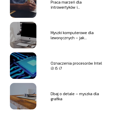
Praca marzeń dla
introwertyków i
ekstrawertyków
Myszki komputerowe dla
leworęcznych – jak
dopasować odpowiednią?
Oznaczenia procesorów Intel
i3 i5 i7
Dbaj o detale – myszka dla
grafika