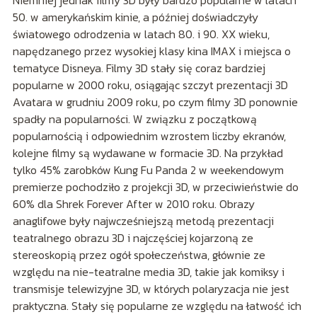
50. w amerykańskim kinie, a później doświadczyły
światowego odrodzenia w latach 80. i 90. XX wieku,
napędzanego przez wysokiej klasy kina IMAX i miejsca o
tematyce Disneya. Filmy 3D stały się coraz bardziej
popularne w 2000 roku, osiągając szczyt prezentacji 3D
Avatara w grudniu 2009 roku, po czym filmy 3D ponownie
spadły na popularności. W związku z początkową
popularnością i odpowiednim wzrostem liczby ekranów,
kolejne filmy są wydawane w formacie 3D. Na przykład
tylko 45% zarobków Kung Fu Panda 2 w weekendowym
premierze pochodziło z projekcji 3D, w przeciwieństwie do
60% dla Shrek Forever After w 2010 roku. Obrazy
anaglifowe były najwcześniejszą metodą prezentacji
teatralnego obrazu 3D i najczęściej kojarzoną ze
stereoskopią przez ogół społeczeństwa, głównie ze
względu na nie-teatralne media 3D, takie jak komiksy i
transmisje telewizyjne 3D, w których polaryzacja nie jest
praktyczna. Stały się popularne ze względu na łatwość ich