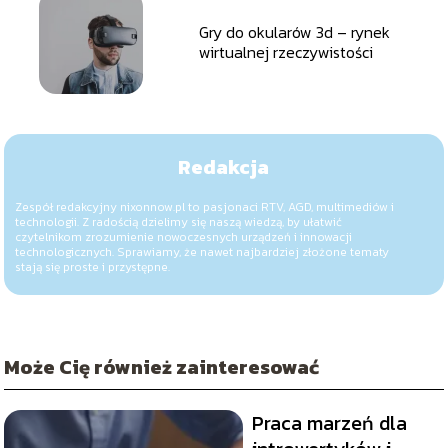
Gry do okularów 3d – rynek
wirtualnej rzeczywistości
Redakcja
Zespół redakcyjny nixonnow.pl to pasjonaci RTV, AGD, multimediów i
technologii. Z radością dzielimy się naszą wiedzą, by ułatwić
czytelnikom zrozumienie nowoczesnych urządzeń i innowacji
technologicznych. Sprawiamy, że nawet najbardziej złożone tematy
stają się proste i przystępne.
Może Cię również zainteresować
Praca marzeń dla