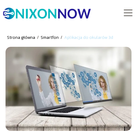
Strona główna
/
Smartfon
/
Aplikacja do okularów 3d