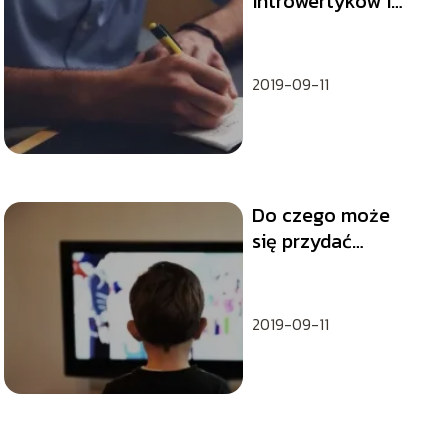
introwertyków i
ekstrawertyków
2019-09-11
Do czego może
się przydać
telewizor na
baterie?
2019-09-11