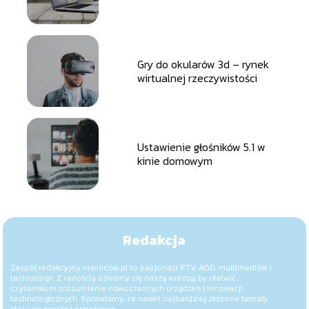
Gry do okularów 3d – rynek
wirtualnej rzeczywistości
Ustawienie głośników 5.1 w
kinie domowym
Redakcja
Zespół redakcyjny nixonnow.pl to pasjonaci RTV, AGD, multimediów i
technologii. Z radością dzielimy się naszą wiedzą, by ułatwić
czytelnikom zrozumienie nowoczesnych urządzeń i innowacji
technologicznych. Sprawiamy, że nawet najbardziej złożone tematy
stają się proste i przystępne.